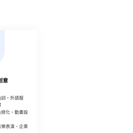
創意
內訓、外語服
譯
及綠化、動畫設
音樂表演、企業