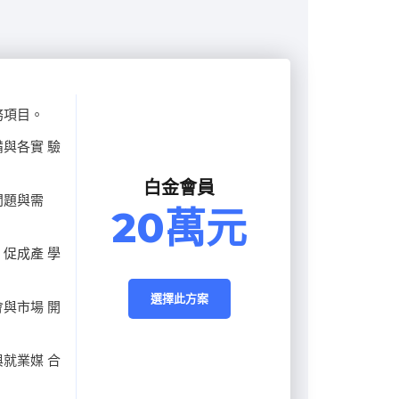
務項目。
與各實 驗
白金會員
問題與需
20萬元
促成產 學
選擇此方案
與市場 開
就業媒 合