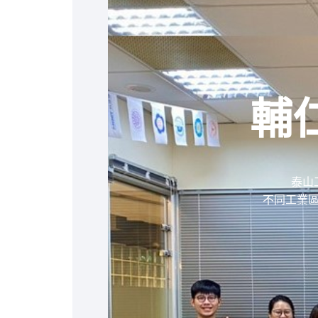
輔
泰山
不同工業