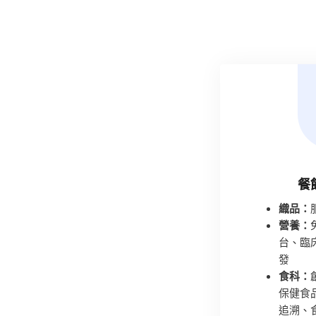
餐
織品：
營養：
台、臨
發
食科：
保健食
追溯、