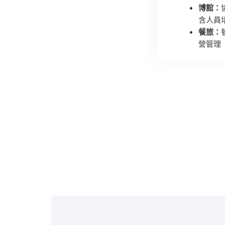
博館：
含人員
餐旅：
營管理